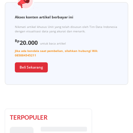
Akses konten artikel berbayar ini
Nikmati artikel khusus Unit yang telah disusun oleh Tim Data Indonesia
dengan visualisasi data yang akurat dan menarik.
Rp
20.000
untuk baca artikel
Jika ada kendala saat pembelian, silahkan hubungi
WA:
085884545211
Beli Sekarang
TERPOPULER