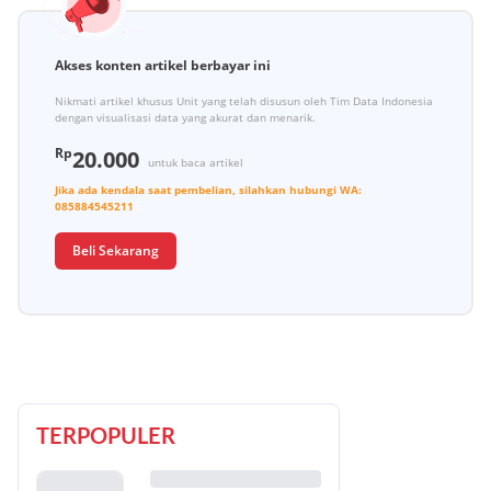
Akses konten artikel berbayar ini
Nikmati artikel khusus Unit yang telah disusun oleh Tim Data Indonesia
dengan visualisasi data yang akurat dan menarik.
Rp
20.000
untuk baca artikel
Jika ada kendala saat pembelian, silahkan hubungi
WA:
085884545211
Beli Sekarang
TERPOPULER