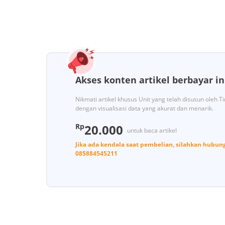
Akses konten artikel berbayar in
Nikmati artikel khusus Unit yang telah disusun oleh 
dengan visualisasi data yang akurat dan menarik.
Rp
20.000
untuk baca artikel
Jika ada kendala saat pembelian, silahkan hubun
085884545211