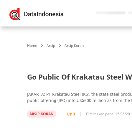
Home
Arsip
Arsip Koran
Go Public Of Krakatau Steel W
JAKARTA: PT Krakatau Steel (KS), the state steel produ
public offering (IPO) into US$600 million as from the
Unit
ARSIP KORAN
Diterbitkan pada:
15/05/20