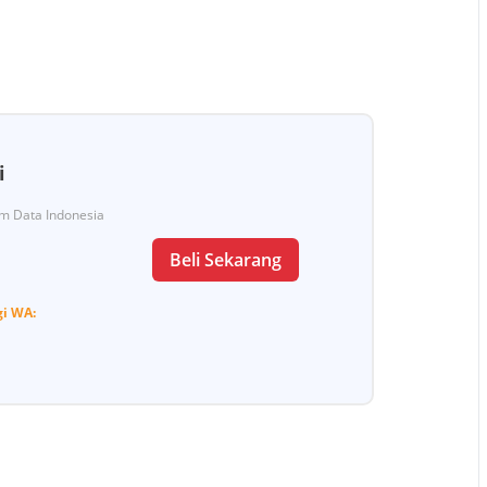
i
Tim Data Indonesia
Beli Sekarang
gi
WA: