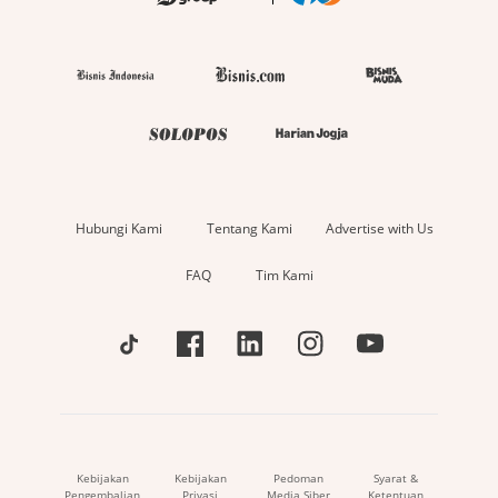
Hubungi Kami
Tentang Kami
Advertise with Us
FAQ
Tim Kami
Kebijakan
Kebijakan
Pedoman
Syarat &
Pengembalian
Privasi
Media Siber
Ketentuan