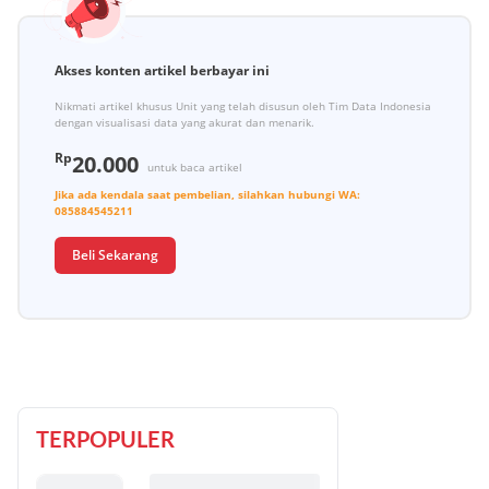
Akses konten artikel berbayar ini
Nikmati artikel khusus Unit yang telah disusun oleh Tim Data Indonesia
dengan visualisasi data yang akurat dan menarik.
Rp
20.000
untuk baca artikel
Jika ada kendala saat pembelian, silahkan hubungi
WA:
085884545211
Beli Sekarang
TERPOPULER