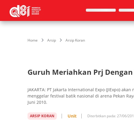
Home
Arsip
Arsip Koran
Guruh Meriahkan Prj Dengan F
JAKARTA: PT Jakarta International Expo (JIExpo) ak
menggelar festival batik nasional di arena Pekan Ray
Juni 2010.
Unit
ARSIP KORAN
Diterbitkan pada:
27/06/20