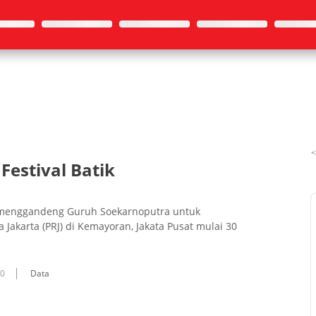
estival Batik
an menggandeng Guruh Soekarnoputra untuk
a Jakarta (PRJ) di Kemayoran, Jakata Pusat mulai 30
10
Data