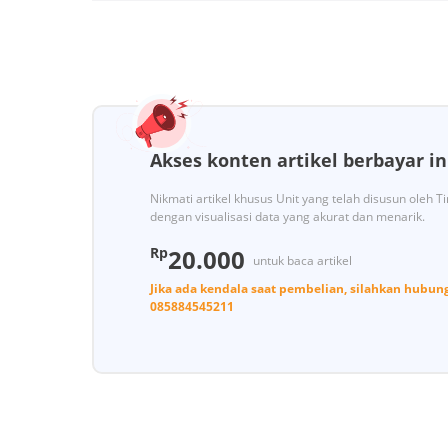
Akses konten artikel berbayar in
Nikmati artikel khusus Unit yang telah disusun oleh 
dengan visualisasi data yang akurat dan menarik.
Rp
20.000
untuk baca artikel
Jika ada kendala saat pembelian, silahkan hubun
085884545211