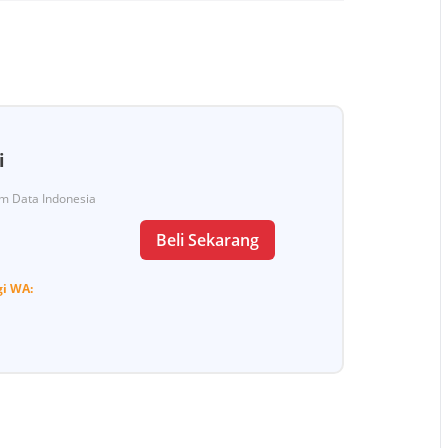
i
Tim Data Indonesia
Beli Sekarang
gi
WA: