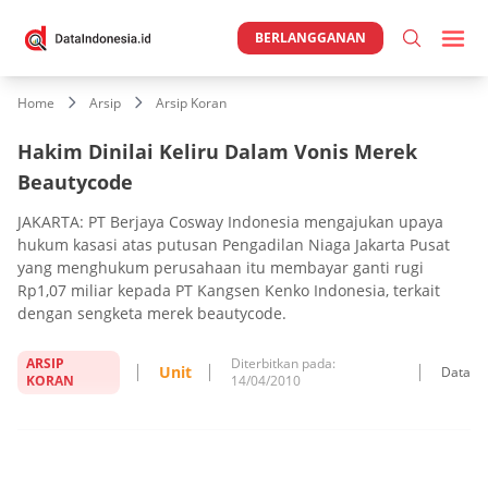
BERLANGGANAN
Home
Arsip
Arsip Koran
Hakim Dinilai Keliru Dalam Vonis Merek
Beautycode
JAKARTA: PT Berjaya Cosway Indonesia mengajukan upaya
hukum kasasi atas putusan Pengadilan Niaga Jakarta Pusat
yang menghukum perusahaan itu membayar ganti rugi
Rp1,07 miliar kepada PT Kangsen Kenko Indonesia, terkait
dengan sengketa merek beautycode.
ARSIP
Diterbitkan pada:
Unit
Data
KORAN
14/04/2010