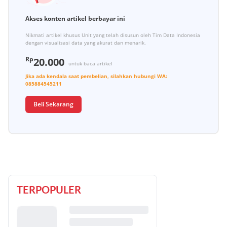
Akses konten artikel berbayar ini
Nikmati artikel khusus Unit yang telah disusun oleh Tim Data Indonesia
dengan visualisasi data yang akurat dan menarik.
Rp
20.000
untuk baca artikel
Jika ada kendala saat pembelian, silahkan hubungi
WA:
085884545211
Beli Sekarang
TERPOPULER