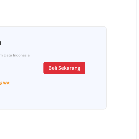
i
Tim Data Indonesia
Beli Sekarang
gi
WA: