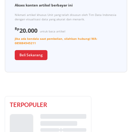
Akses konten artikel berbayar ini
Nikmati artikel khusus Unit yang telah disusun oleh Tim Data Indonesia
dengan visualisasi data yang akurat dan menarik.
Rp
20.000
untuk baca artikel
Jika ada kendala saat pembelian, silahkan hubungi
WA:
085884545211
Beli Sekarang
TERPOPULER