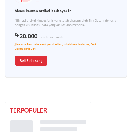
Akses konten artikel berbayar ini
Nikmati artikel khusus Unit yang telah disusun oleh Tim Data Indonesia
dengan visualisasi data yang akurat dan menarik.
Rp
20.000
untuk baca artikel
Jika ada kendala saat pembelian, silahkan hubungi
WA:
085884545211
Beli Sekarang
TERPOPULER