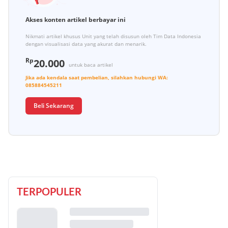
Akses konten artikel berbayar ini
Nikmati artikel khusus Unit yang telah disusun oleh Tim Data Indonesia
dengan visualisasi data yang akurat dan menarik.
Rp
20.000
untuk baca artikel
Jika ada kendala saat pembelian, silahkan hubungi
WA:
085884545211
Beli Sekarang
TERPOPULER