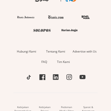
Hubungi Kami
Tentang Kami
Advertise with Us
FAQ
Tim Kami
Kebijakan
Kebijakan
Pedoman
Syarat &
Pengembalian
Privasi
Media Siber
Ketentuan