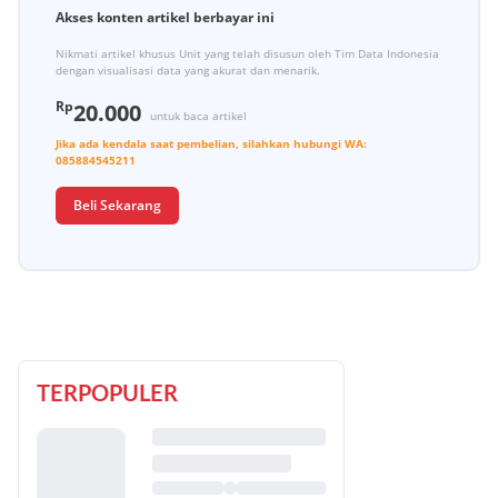
Akses konten artikel berbayar ini
Nikmati artikel khusus Unit yang telah disusun oleh Tim Data Indonesia
dengan visualisasi data yang akurat dan menarik.
Rp
20.000
untuk baca artikel
Jika ada kendala saat pembelian, silahkan hubungi
WA:
085884545211
Beli Sekarang
TERPOPULER