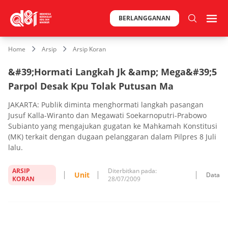
BERLANGGANAN
Home
Arsip
Arsip Koran
&#39;Hormati Langkah Jk &amp; Mega&#39;5
Parpol Desak Kpu Tolak Putusan Ma
JAKARTA: Publik diminta menghormati langkah pasangan
Jusuf Kalla-Wiranto dan Megawati Soekarnoputri-Prabowo
Subianto yang mengajukan gugatan ke Mahkamah Konstitusi
(MK) terkait dengan dugaan pelanggaran dalam Pilpres 8 Juli
lalu.
ARSIP
Diterbitkan pada:
Unit
Data
KORAN
28/07/2009