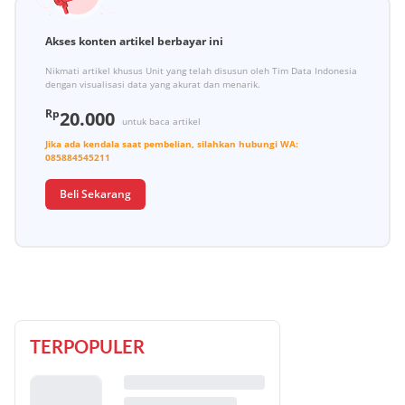
Akses konten artikel berbayar ini
Nikmati artikel khusus Unit yang telah disusun oleh Tim Data Indonesia
dengan visualisasi data yang akurat dan menarik.
Rp
20.000
untuk baca artikel
Jika ada kendala saat pembelian, silahkan hubungi
WA:
085884545211
Beli Sekarang
TERPOPULER