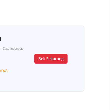
i
Tim Data Indonesia
Beli Sekarang
gi
WA: