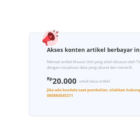
Akses konten artikel berbayar in
Nikmati artikel khusus Unit yang telah disusun oleh 
dengan visualisasi data yang akurat dan menarik.
Rp
20.000
untuk baca artikel
Jika ada kendala saat pembelian, silahkan hubun
085884545211