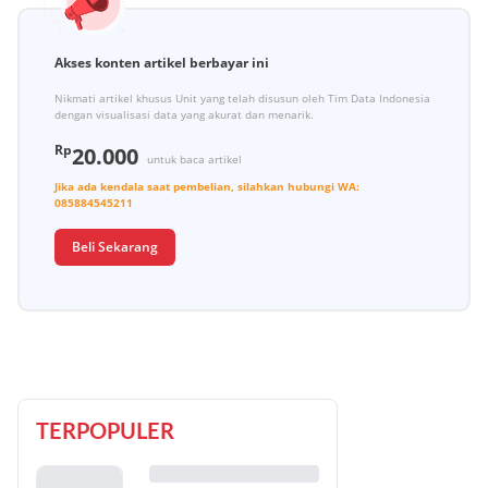
Akses konten artikel berbayar ini
Nikmati artikel khusus Unit yang telah disusun oleh Tim Data Indonesia
dengan visualisasi data yang akurat dan menarik.
Rp
20.000
untuk baca artikel
Jika ada kendala saat pembelian, silahkan hubungi
WA:
085884545211
Beli Sekarang
TERPOPULER