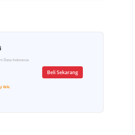
i
Tim Data Indonesia
Beli Sekarang
gi
WA: