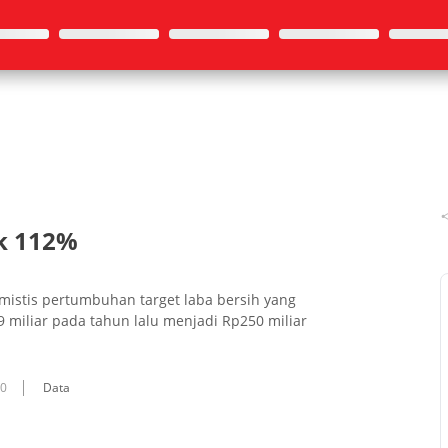
k 112%
imistis pertumbuhan target laba bersih yang
9 miliar pada tahun lalu menjadi Rp250 miliar
10
Data