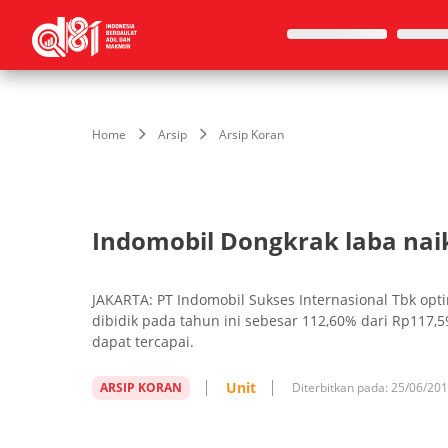
Home
Arsip
Arsip Koran
Indomobil Dongkrak laba nai
JAKARTA: PT Indomobil Sukses Internasional Tbk opt
dibidik pada tahun ini sebesar 112,60% dari Rp117,5
dapat tercapai.
Unit
ARSIP KORAN
Diterbitkan pada:
25/06/20