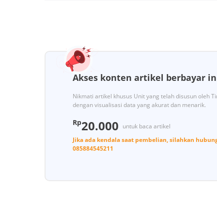
Akses konten artikel berbayar in
Nikmati artikel khusus Unit yang telah disusun oleh 
dengan visualisasi data yang akurat dan menarik.
Rp
20.000
untuk baca artikel
Jika ada kendala saat pembelian, silahkan hubun
085884545211