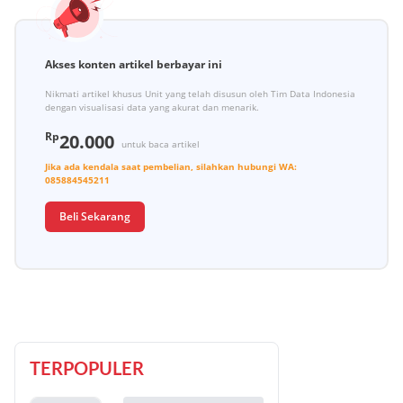
Akses konten artikel berbayar ini
Nikmati artikel khusus Unit yang telah disusun oleh Tim Data Indonesia
dengan visualisasi data yang akurat dan menarik.
Rp
20.000
untuk baca artikel
Jika ada kendala saat pembelian, silahkan hubungi
WA:
085884545211
Beli Sekarang
TERPOPULER