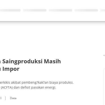
a Saingproduksi Masih
u Impor
erkikis akibat pembeng?kak?an biaya produksi,
 (ACFTA) dan defisit pasokan energi.
10
Data