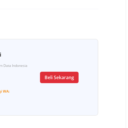
i
Tim Data Indonesia
Beli Sekarang
gi
WA: