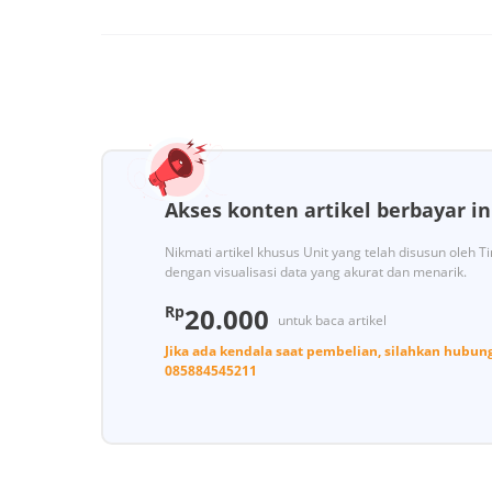
Akses konten artikel berbayar in
Nikmati artikel khusus Unit yang telah disusun oleh 
dengan visualisasi data yang akurat dan menarik.
Rp
20.000
untuk baca artikel
Jika ada kendala saat pembelian, silahkan hubun
085884545211