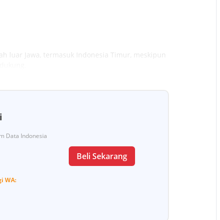
ah luar Jawa, termasuk Indonesia Timur, meskipun
ndukung.
i
Tim Data Indonesia
Beli Sekarang
gi
WA: