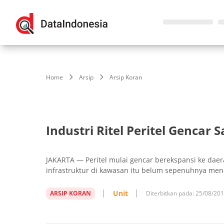
Home
Arsip
Arsip Koran
Industri Ritel Peritel Gencar 
JAKARTA — Peritel mulai gencar berekspansi ke daer
infrastruktur di kawasan itu belum sepenuhnya me
Unit
ARSIP KORAN
Diterbitkan pada:
25/08/20