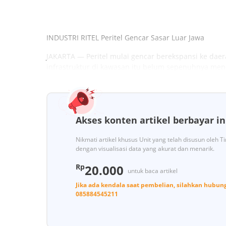
INDUSTRI RITEL Peritel Gencar Sasar Luar Jawa
JAKARTA — Peritel mulai gencar berekspansi ke daer
infrastruktur di kawasan itu belum sepenuhnya me
Akses konten artikel berbayar in
Nikmati artikel khusus Unit yang telah disusun oleh 
dengan visualisasi data yang akurat dan menarik.
Rp
20.000
untuk baca artikel
Jika ada kendala saat pembelian, silahkan hubun
085884545211