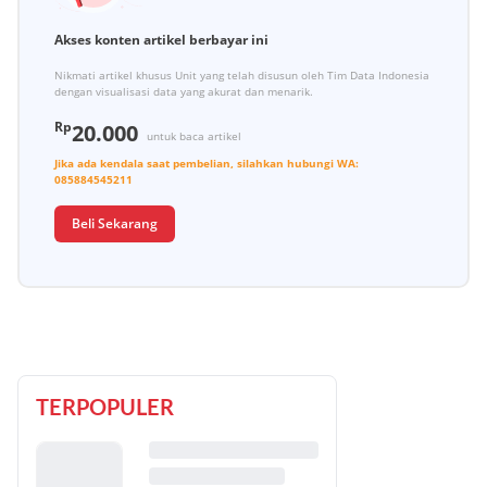
Akses konten artikel berbayar ini
Nikmati artikel khusus Unit yang telah disusun oleh Tim Data Indonesia
dengan visualisasi data yang akurat dan menarik.
Rp
20.000
untuk baca artikel
Jika ada kendala saat pembelian, silahkan hubungi
WA:
085884545211
Beli Sekarang
TERPOPULER