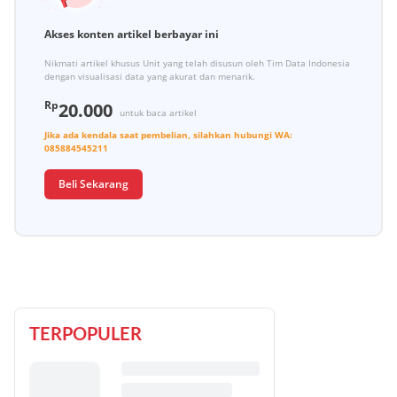
Akses konten artikel berbayar ini
Nikmati artikel khusus Unit yang telah disusun oleh Tim Data Indonesia
dengan visualisasi data yang akurat dan menarik.
Rp
20.000
untuk baca artikel
Jika ada kendala saat pembelian, silahkan hubungi
WA:
085884545211
Beli Sekarang
TERPOPULER