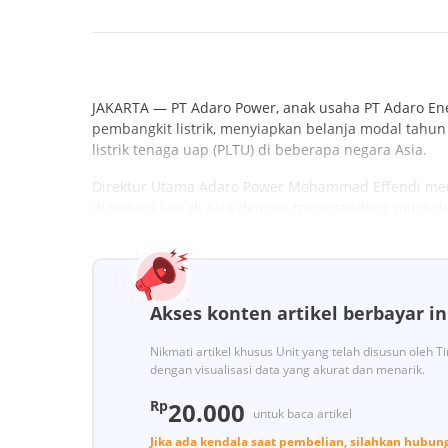
JAKARTA — PT Adaro Power, anak usaha PT Adaro E
pembangkit listrik, menyiapkan belanja modal tahu
listrik tenaga uap (PLTU) di beberapa negara Asia.
Direktur Utama Adaro Power Mohammad Effendi meng
di negara lain di Asia dengan menggandeng mitra d
Akses konten artikel berbayar in
Nikmati artikel khusus Unit yang telah disusun oleh 
dengan visualisasi data yang akurat dan menarik.
Rp
20.000
untuk baca artikel
Jika ada kendala saat pembelian, silahkan hubun