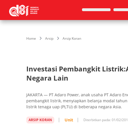
Home
Arsip
Arsip Koran
Investasi Pembangkit Listrik
Negara Lain
JAKARTA — PT Adaro Power, anak usaha PT Adaro E
pembangkit listrik, menyiapkan belanja modal tahu
listrik tenaga uap (PLTU) di beberapa negara Asia.
Unit
ARSIP KORAN
Diterbitkan pada:
01/02/20