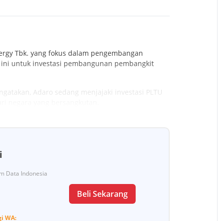
nergy Tbk. yang fokus dalam pengembangan
n ini untuk investasi pembangunan pembangkit
atakan, Adaro sedang menjajaki investasi PLTU
ari negara yang bersangkutan.
i
Tim Data Indonesia
Beli Sekarang
gi
WA: