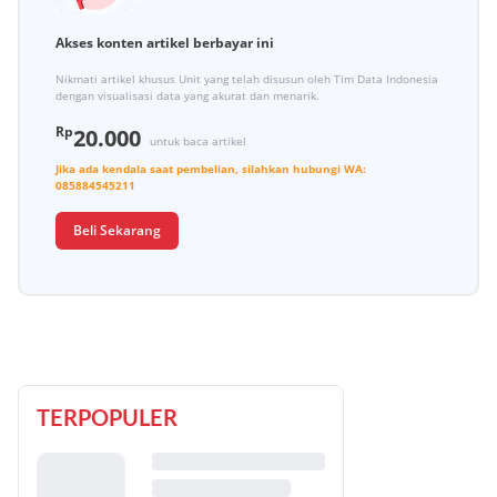
Akses konten artikel berbayar ini
Nikmati artikel khusus Unit yang telah disusun oleh Tim Data Indonesia
dengan visualisasi data yang akurat dan menarik.
Rp
20.000
untuk baca artikel
Jika ada kendala saat pembelian, silahkan hubungi
WA:
085884545211
Beli Sekarang
TERPOPULER