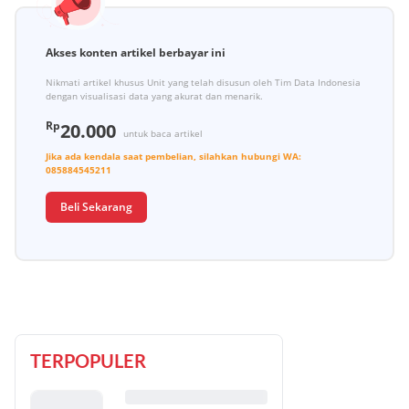
Akses konten artikel berbayar ini
Nikmati artikel khusus Unit yang telah disusun oleh Tim Data Indonesia
dengan visualisasi data yang akurat dan menarik.
Rp
20.000
untuk baca artikel
Jika ada kendala saat pembelian, silahkan hubungi
WA:
085884545211
Beli Sekarang
TERPOPULER