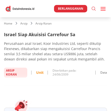
BERLANGGANAN
Home
Arsip
Arsip Koran
Israel Siap Akuisisi Carrefour Sa
Perusahaan asal Israel, Koor Industries Ltd, seperti dikutip
Flexnews, dikabarkan siap mengakuisisi Carrefour Prancis
senilai 3,5 miliar shekel atau setara US$886 juta, setelah
dewan direksi awal pekan ini sepakat untuk mengambil alih.
ARSIP
Diterbitkan pada:
Unit
Data
KORAN
24/06/2009