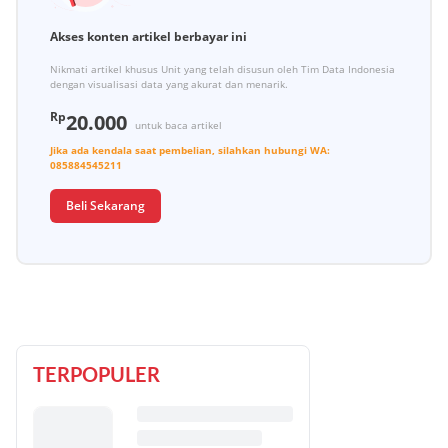
Akses konten artikel berbayar ini
Nikmati artikel khusus Unit yang telah disusun oleh Tim Data Indonesia
dengan visualisasi data yang akurat dan menarik.
Rp
20.000
untuk baca artikel
Jika ada kendala saat pembelian, silahkan hubungi
WA:
085884545211
Beli Sekarang
TERPOPULER