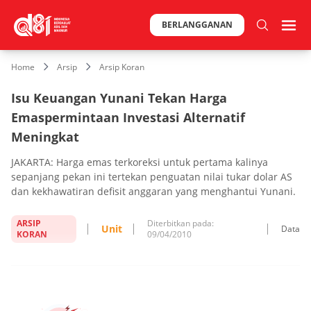
BERLANGGANAN
Home
Arsip
Arsip Koran
Isu Keuangan Yunani Tekan Harga
Emaspermintaan Investasi Alternatif
Meningkat
JAKARTA: Harga emas terkoreksi untuk pertama kalinya
sepanjang pekan ini tertekan penguatan nilai tukar dolar AS
dan kekhawatiran defisit anggaran yang menghantui Yunani.
ARSIP
Diterbitkan pada:
Unit
Data
KORAN
09/04/2010