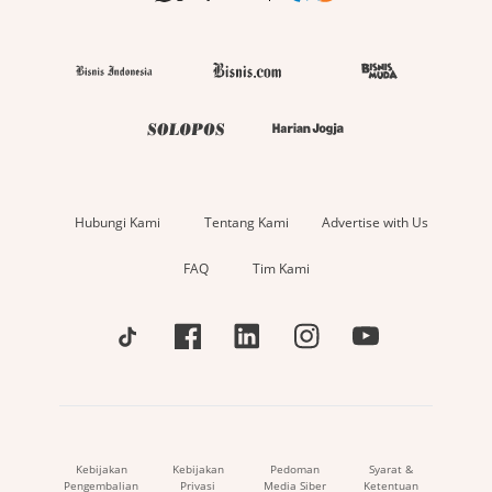
Hubungi Kami
Tentang Kami
Advertise with Us
FAQ
Tim Kami
Kebijakan
Kebijakan
Pedoman
Syarat &
Pengembalian
Privasi
Media Siber
Ketentuan