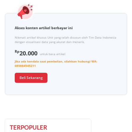
Akses konten artikel berbayar ini
Nikmati artikel khusus Unit yang telah disusun oleh Tim Data Indonesia
dengan visualisasi data yang akurat dan menarik.
Rp
20.000
untuk baca artikel
Jika ada kendala saat pembelian, silahkan hubungi
WA:
085884545211
Beli Sekarang
TERPOPULER