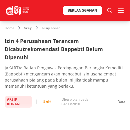
BERLANGGANAN
Home
Arsip
Arsip Koran
Izin 4 Perusahaan Terancam
Dicabutrekomendasi Bappebti Belum
Dipenuhi
JAKARTA: Badan Pengawas Perdagangan Berjangka Komoditi
(Bappebti) mengancam akan mencabut izin usaha empat
perusahaan pialang pada bulan ini jika tidak mampu
memenuhi ketentuan yang berlaku.
ARSIP
Diterbitkan pada:
Unit
Data
KORAN
04/03/2010