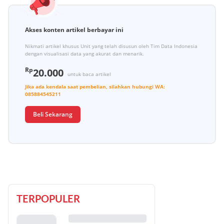
Akses konten artikel berbayar ini
Nikmati artikel khusus Unit yang telah disusun oleh Tim Data Indonesia
dengan visualisasi data yang akurat dan menarik.
Rp
20.000
untuk baca artikel
Jika ada kendala saat pembelian, silahkan hubungi
WA:
085884545211
Beli Sekarang
TERPOPULER