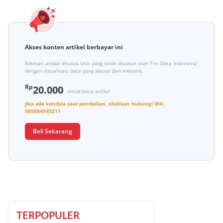
Akses konten artikel berbayar ini
Nikmati artikel khusus Unit yang telah disusun oleh Tim Data Indonesia
dengan visualisasi data yang akurat dan menarik.
Rp
20.000
untuk baca artikel
Jika ada kendala saat pembelian, silahkan hubungi
WA:
085884545211
Beli Sekarang
TERPOPULER