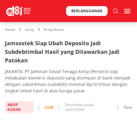
BERLANGGANAN
Home
Arsip
Arsip Koran
Jamsostek Siap Ubah Deposito Jadi
Subdebtimbal Hasil yang Ditawarkan Jadi
Patokan
JAKARTA: PT Jaminan Sosial Tenaga Kerja (Persero) siap
melakukan konversi deposito yang disimpan di bank menjadi
obligasi subordinasi (subdebt) minimal Rp10 triliun dengan
tingkat imbal hasil di atas bunga pasar.
ARSIP
Diterbitkan pada:
Unit
Data
KORAN
24/07/2009