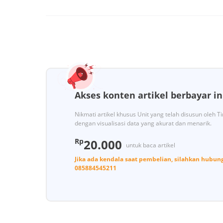
Akses konten artikel berbayar in
Nikmati artikel khusus Unit yang telah disusun oleh 
dengan visualisasi data yang akurat dan menarik.
Rp
20.000
untuk baca artikel
Jika ada kendala saat pembelian, silahkan hubun
085884545211