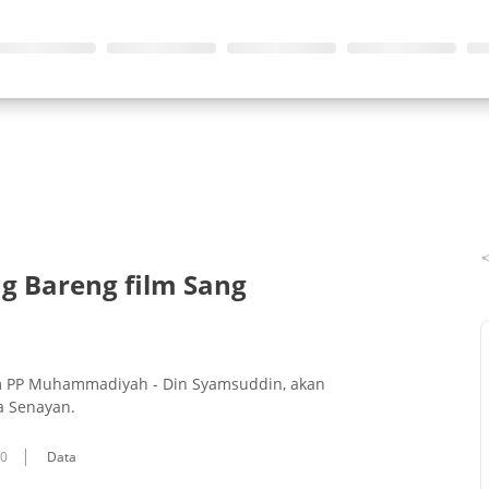
g Bareng film Sang
m PP Muhammadiyah - Din Syamsuddin, akan
a Senayan.
10
Data