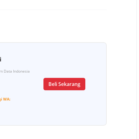
i
Tim Data Indonesia
Beli Sekarang
gi
WA: