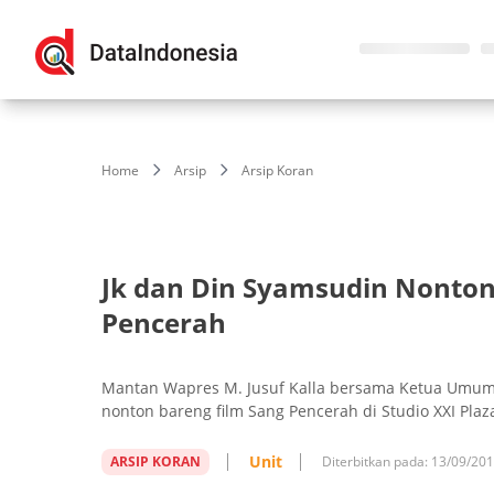
Home
Arsip
Arsip Koran
Jk dan Din Syamsudin Nonton
Pencerah
Mantan Wapres M. Jusuf Kalla bersama Ketua Umu
nonton bareng film Sang Pencerah di Studio XXI Plaz
Unit
ARSIP KORAN
Diterbitkan pada:
13/09/20