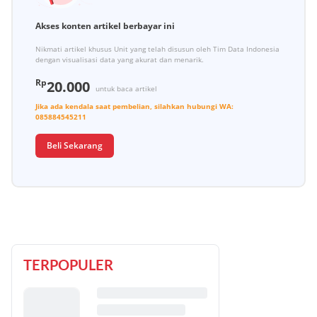
Akses konten artikel berbayar ini
Nikmati artikel khusus Unit yang telah disusun oleh Tim Data Indonesia
dengan visualisasi data yang akurat dan menarik.
Rp
20.000
untuk baca artikel
Jika ada kendala saat pembelian, silahkan hubungi
WA:
085884545211
Beli Sekarang
TERPOPULER