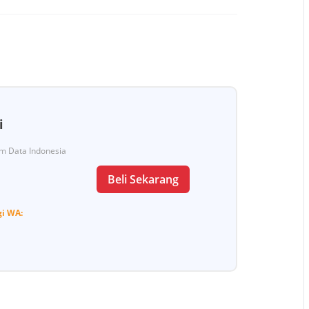
i
Tim Data Indonesia
Beli Sekarang
gi
WA: