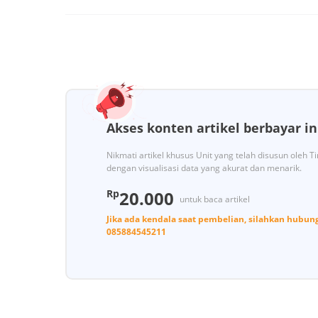
Akses konten artikel berbayar in
Nikmati artikel khusus Unit yang telah disusun oleh 
dengan visualisasi data yang akurat dan menarik.
Rp
20.000
untuk baca artikel
Jika ada kendala saat pembelian, silahkan hubun
085884545211