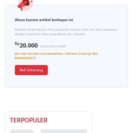
Akses konten artikel berbayar ini
Nikmati artikel khusus Unit yang telah disusun oleh Tim Data Indonesia
dengan visualisasi data yang akurat dan menarik.
Rp
20.000
untuk baca artikel
Jika ada kendala saat pembelian, silahkan hubungi
WA:
085884545211
Beli Sekarang
TERPOPULER