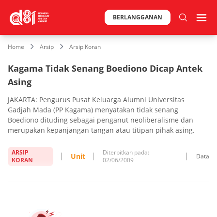
BERLANGGANAN
Home
Arsip
Arsip Koran
Kagama Tidak Senang Boediono Dicap Antek
Asing
JAKARTA: Pengurus Pusat Keluarga Alumni Universitas
Gadjah Mada (PP Kagama) menyatakan tidak senang
Boediono dituding sebagai penganut neoliberalisme dan
merupakan kepanjangan tangan atau titipan pihak asing.
ARSIP
Diterbitkan pada:
Unit
Data
KORAN
02/06/2009