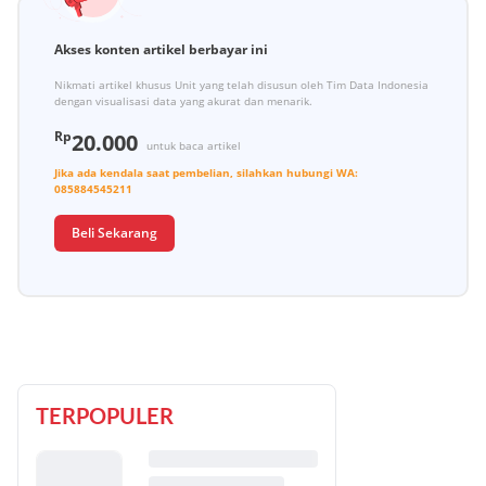
Akses konten artikel berbayar ini
Nikmati artikel khusus Unit yang telah disusun oleh Tim Data Indonesia
dengan visualisasi data yang akurat dan menarik.
Rp
20.000
untuk baca artikel
Jika ada kendala saat pembelian, silahkan hubungi
WA:
085884545211
Beli Sekarang
TERPOPULER