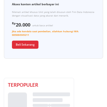
Akses konten artikel berbayar ini
Nikmati artikel khusus Unit yang telah disusun oleh Tim Data Indonesia
dengan visualisasi data yang akurat dan menarik.
Rp
20.000
untuk baca artikel
Jika ada kendala saat pembelian, silahkan hubungi
WA:
085884545211
Beli Sekarang
TERPOPULER