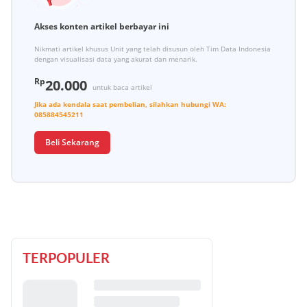
Akses konten artikel berbayar ini
Nikmati artikel khusus Unit yang telah disusun oleh Tim Data Indonesia
dengan visualisasi data yang akurat dan menarik.
Rp
20.000
untuk baca artikel
Jika ada kendala saat pembelian, silahkan hubungi
WA:
085884545211
Beli Sekarang
TERPOPULER