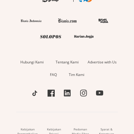
Hubungi Kami
Tentang Kami
Advertise with Us
FAQ
Tim Kami
Kebijakan
Kebijakan
Pedoman
Syarat &
Pengembalian
Privasi
Media Siber
Ketentuan