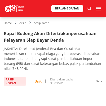
BERLANGGANAN
Home
Arsip
Arsip Koran
Kapal Bodong Akan Ditertibkanperusahaan
Pelayaran Siap Bayar Denda
JAKARTA: Direktorat Jenderal Bea dan Cukai akan
menertibkan ribuan kapal niaga yang beroperasi di perairan
Indonesia tanpa dilengkapi surat pemberitahuan impor
barang (PIB) dan surat keterangan bebas pajak pertambahan
nilai (SKB PPN).
ARSIP
Diterbitkan pada:
Unit
Data
KORAN
30/03/2010