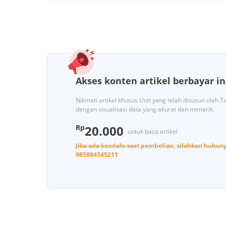
Akses konten artikel berbayar in
Nikmati artikel khusus Unit yang telah disusun oleh 
dengan visualisasi data yang akurat dan menarik.
Rp
20.000
untuk baca artikel
Jika ada kendala saat pembelian, silahkan hubun
085884545211