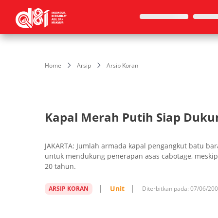
Home
Arsip
Arsip Koran
Kapal Merah Putih Siap Duku
JAKARTA: Jumlah armada kapal pengangkut batu bar
untuk mendukung penerapan asas cabotage, meskipu
20 tahun.
Unit
ARSIP KORAN
Diterbitkan pada:
07/06/20