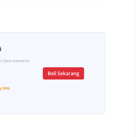
i
Tim Data Indonesia
Beli Sekarang
gi
WA: