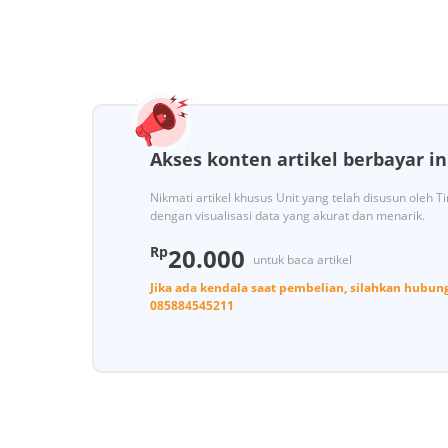
Akses konten artikel berbayar in
Nikmati artikel khusus Unit yang telah disusun oleh 
dengan visualisasi data yang akurat dan menarik.
Rp
20.000
untuk baca artikel
Jika ada kendala saat pembelian, silahkan hubun
085884545211