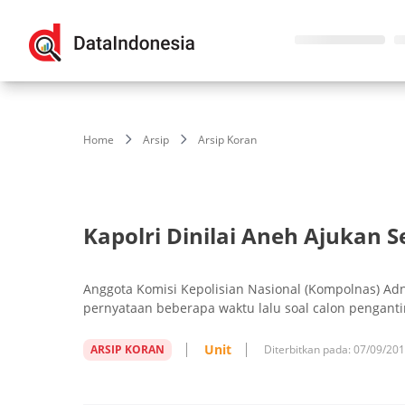
Home
Arsip
Arsip Koran
Kapolri Dinilai Aneh Ajukan S
Anggota Komisi Kepolisian Nasional (Kompolnas) Ad
pernyataan beberapa waktu lalu soal calon penganti
Unit
ARSIP KORAN
Diterbitkan pada:
07/09/20