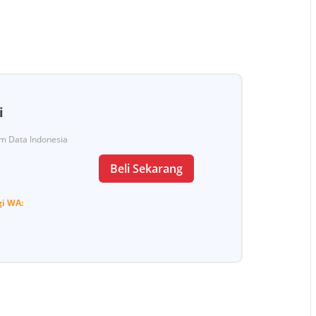
i
Tim Data Indonesia
Beli Sekarang
gi
WA: