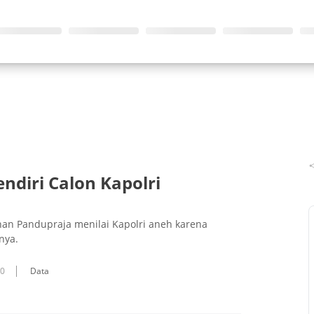
endiri Calon Kapolri
nan Pandupraja menilai Kapolri aneh karena
nya.
10
Data