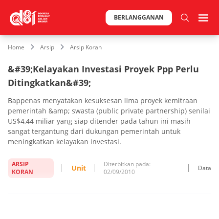
BERLANGGANAN
Home
Arsip
Arsip Koran
&#39;Kelayakan Investasi Proyek Ppp Perlu
Ditingkatkan&#39;
Bappenas menyatakan kesuksesan lima proyek kemitraan
pemerintah &amp; swasta (public private partnership) senilai
US$4,44 miliar yang siap ditender pada tahun ini masih
sangat tergantung dari dukungan pemerintah untuk
meningkatkan kelayakan investasi.
ARSIP
Diterbitkan pada:
Unit
Data
KORAN
02/09/2010