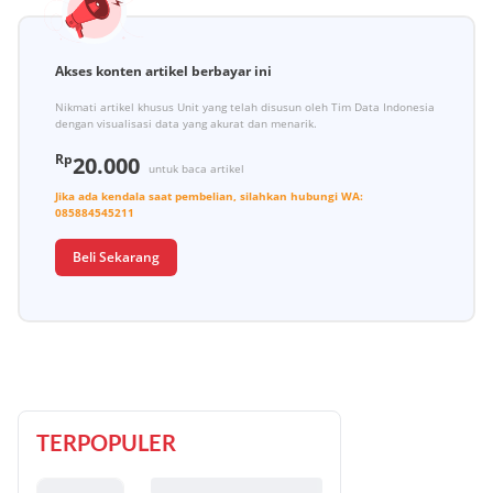
Akses konten artikel berbayar ini
Nikmati artikel khusus Unit yang telah disusun oleh Tim Data Indonesia
dengan visualisasi data yang akurat dan menarik.
Rp
20.000
untuk baca artikel
Jika ada kendala saat pembelian, silahkan hubungi
WA:
085884545211
Beli Sekarang
TERPOPULER