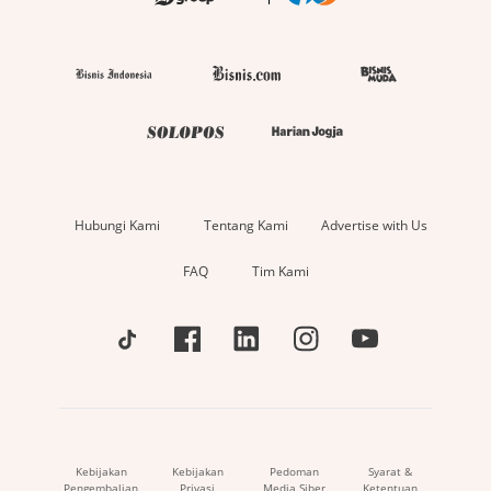
Hubungi Kami
Tentang Kami
Advertise with Us
FAQ
Tim Kami
Kebijakan
Kebijakan
Pedoman
Syarat &
Pengembalian
Privasi
Media Siber
Ketentuan