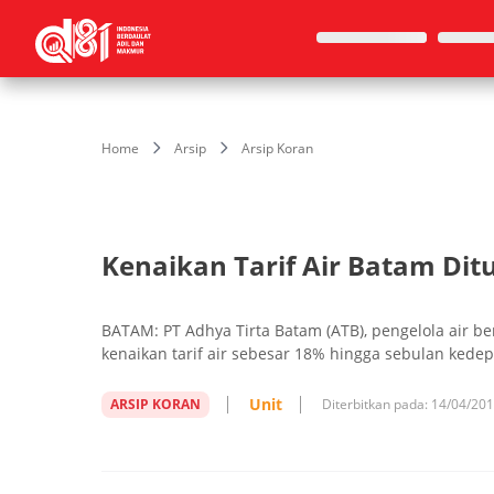
Home
Arsip
Arsip Koran
Kenaikan Tarif Air Batam Dit
BATAM: PT Adhya Tirta Batam (ATB), pengelola air 
kenaikan tarif air sebesar 18% hingga sebulan kede
Unit
ARSIP KORAN
Diterbitkan pada:
14/04/20