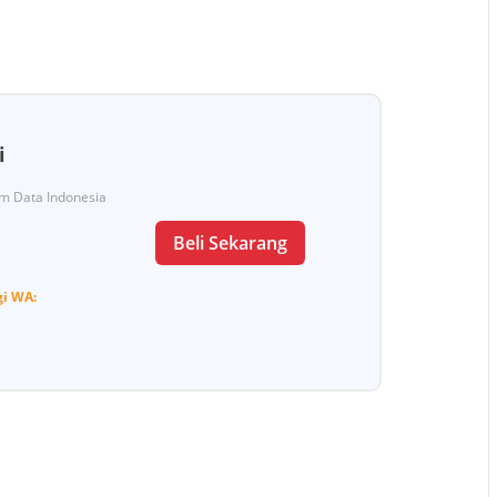
i
Tim Data Indonesia
Beli Sekarang
gi
WA: