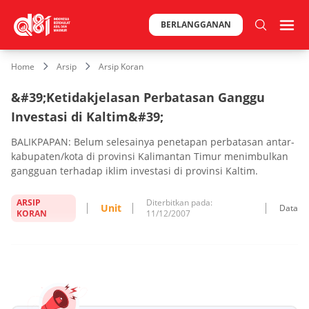
BERLANGGANAN
Home
Arsip
Arsip Koran
&#39;Ketidakjelasan Perbatasan Ganggu
Investasi di Kaltim&#39;
BALIKPAPAN: Belum selesainya penetapan perbatasan antar-
kabupaten/kota di provinsi Kalimantan Timur menimbulkan
gangguan terhadap iklim investasi di provinsi Kaltim.
ARSIP
Diterbitkan pada:
Unit
Data
KORAN
11/12/2007