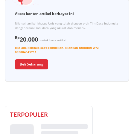
Akses konten artikel berbayar ini
Nikmati artikel khusus Unit yang telah disusun oleh Tim Data Indonesia
dengan visualisasi data yang akurat dan menarik.
Rp
20.000
untuk baca artikel
Jika ada kendala saat pembelian, silahkan hubungi
WA:
085884545211
Beli Sekarang
TERPOPULER