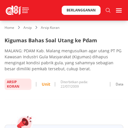
BERLANGGANAN
Home
Arsip
Arsip Koran
Kigumas Bahas Soal Utang ke Pdam
MALANG: PDAM Kab. Malang mengusulkan agar utang PT PG
Kawasan Industri Gula Masyarakat (Kigumas) dihapus
mengingat kondisi pabrik gula, yang sahamnya sebagian
besar dimiliki pemkab tersebut, cukup berat.
ARSIP
Diterbitkan pada:
Unit
Data
KORAN
22/07/2009