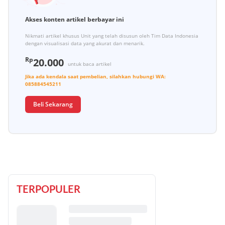
Akses konten artikel berbayar ini
Nikmati artikel khusus Unit yang telah disusun oleh Tim Data Indonesia
dengan visualisasi data yang akurat dan menarik.
Rp
20.000
untuk baca artikel
Jika ada kendala saat pembelian, silahkan hubungi
WA:
085884545211
Beli Sekarang
TERPOPULER