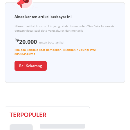
Akses konten artikel berbayar ini
Nikmati artikel khusus Unit yang telah disusun oleh Tim Data Indonesia
dengan visualisasi data yang akurat dan menarik.
Rp
20.000
untuk baca artikel
Jika ada kendala saat pembelian, silahkan hubungi
WA:
085884545211
Beli Sekarang
TERPOPULER