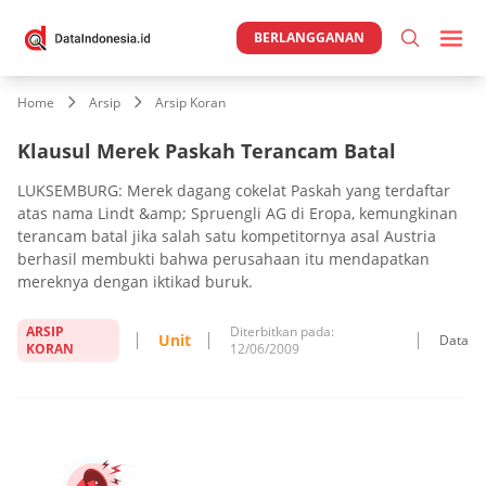
BERLANGGANAN
Home
Arsip
Arsip Koran
Klausul Merek Paskah Terancam Batal
LUKSEMBURG: Merek dagang cokelat Paskah yang terdaftar
atas nama Lindt &amp; Spruengli AG di Eropa, kemungkinan
terancam batal jika salah satu kompetitornya asal Austria
berhasil membukti bahwa perusahaan itu mendapatkan
mereknya dengan iktikad buruk.
ARSIP
Diterbitkan pada:
Unit
Data
KORAN
12/06/2009