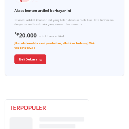
Akses konten artikel berbayar ini
Nikmati artikel khusus Unit yang telah disusun oleh Tim Data Indonesia
dengan visualisasi data yang akurat dan menarik.
Rp
20.000
untuk baca artikel
Jika ada kendala saat pembelian, silahkan hubungi
WA:
085884545211
Beli Sekarang
TERPOPULER