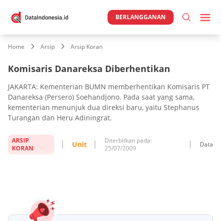
BERLANGGANAN
Home
Arsip
Arsip Koran
Komisaris Danareksa Diberhentikan
JAKARTA: Kementerian BUMN memberhentikan Komisaris PT
Danareksa (Persero) Soehandjono. Pada saat yang sama,
kementerian menunjuk dua direksi baru, yaitu Stephanus
Turangan dan Heru Adiningrat.
ARSIP
Diterbitkan pada:
Unit
Data
KORAN
25/07/2009