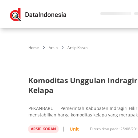
Home
Arsip
Arsip Koran
Komoditas Unggulan Indragiri
Kelapa
PEKANBARU — Pemerintah Kabupaten Indragiri Hilir
menstabilkan harga komoditas kelapa yang merupaka
Unit
ARSIP KORAN
Diterbitkan pada:
25/08/20