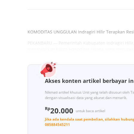
KOMODITAS UNGGULAN Indragiri Hilir Terapkan Res
PEKANBARU — Pemerintah Kabupaten Indragiri Hilir
menstabilkan harga komoditas kelapa yang merupaka
Akses konten artikel berbayar in
Nikmati artikel khusus Unit yang telah disusun oleh 
dengan visualisasi data yang akurat dan menarik.
Rp
20.000
untuk baca artikel
Jika ada kendala saat pembelian, silahkan hubun
085884545211