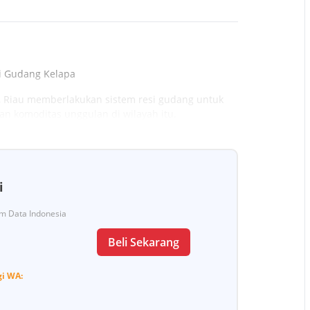
i Gudang Kelapa
, Riau memberlakukan sistem resi gudang untuk
n komoditas unggulan di wilayah itu.
i
Tim Data Indonesia
Beli Sekarang
gi
WA: