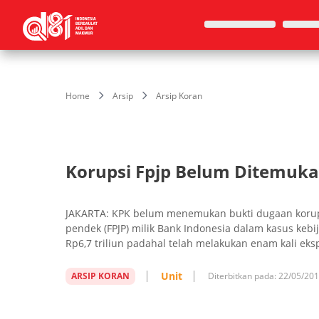
Home
Arsip
Arsip Koran
Korupsi Fpjp Belum Ditemuk
JAKARTA: KPK belum me­­nemukan bukti du­ga­an korups
pendek (FPJP) mi­lik Bank In­do­nesia dalam ka­sus kebi
Rp6,7 triliun pa­dahal te­lah melakukan enam kali eks­p
Unit
ARSIP KORAN
Diterbitkan pada:
22/05/20