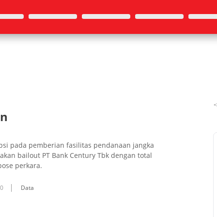
an
i pada pem­be­rian fasilitas pen­da­naan jang­ka
­jak­an bailout PT Bank Century Tbk de­ngan total
ose per­ka­ra.
10
Data