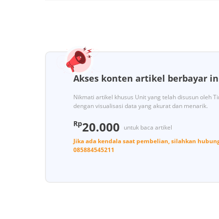
Akses konten artikel berbayar in
Nikmati artikel khusus Unit yang telah disusun oleh 
dengan visualisasi data yang akurat dan menarik.
Rp
20.000
untuk baca artikel
Jika ada kendala saat pembelian, silahkan hubun
085884545211